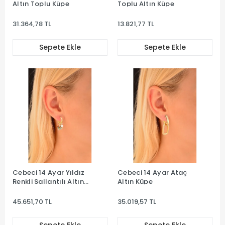
Altın Toplu Küpe
Toplu Altın Küpe
31.364,78 TL
13.821,77 TL
Sepete Ekle
Sepete Ekle
Cebeci 14 Ayar Yıldız
Cebeci 14 Ayar Ataç
Renkli Sallantılı Altın
Altın Küpe
Küpe
45.651,70 TL
35.019,57 TL