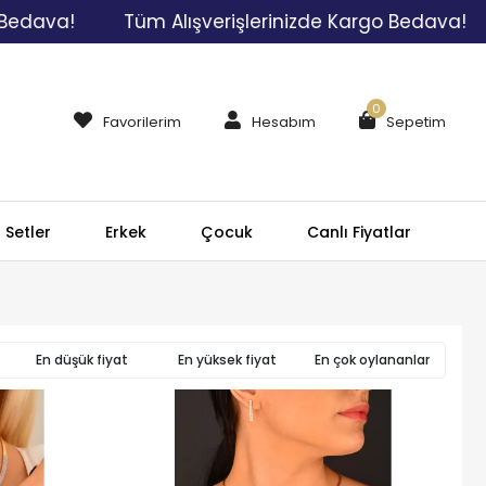
dava!
Tüm Alışverişlerinizde Kargo Bedava!
0
Favorilerim
Hesabım
Sepetim
Setler
Erkek
Çocuk
Canlı Fiyatlar
En düşük fiyat
En yüksek fiyat
En çok oylananlar