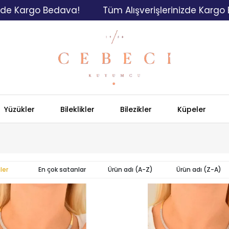
e Kargo Bedava!
Tüm Alışverişlerinizde Kargo Be
Yüzükler
Bileklikler
Bilezikler
Küpeler
ler
En çok satanlar
Ürün adı (A-Z)
Ürün adı (Z-A)