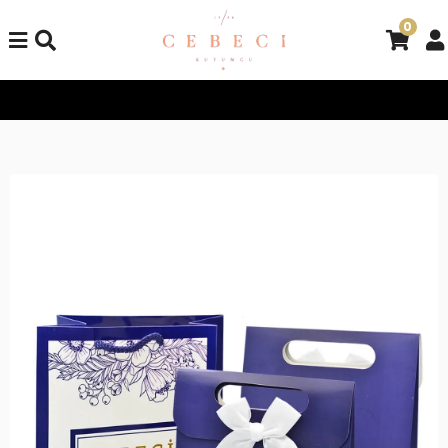
0
Tüm Alışverişlerinizde Kargo Bedava!
Tüm Alışverişlerinizde K