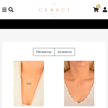
0
Tüm Alışverişlerinizde Kargo Bedava!
Tüm Alışverişlerinizd
Filtreleme
Sıralama