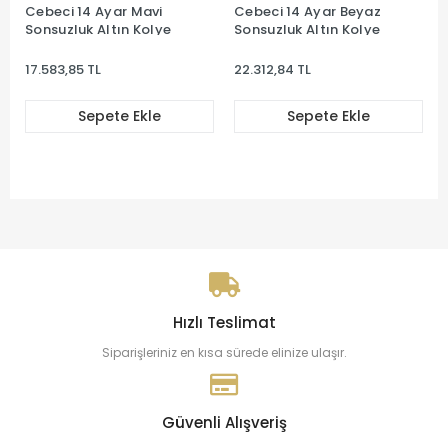
Cebeci 14 Ayar Mavi
Cebeci 14 Ayar Beyaz
Sonsuzluk Altın Kolye
Sonsuzluk Altın Kolye
17.583,85 TL
22.312,84 TL
Sepete Ekle
Sepete Ekle
Hızlı Teslimat
Siparişleriniz en kısa sürede elinize ulaşır.
Güvenli Alışveriş