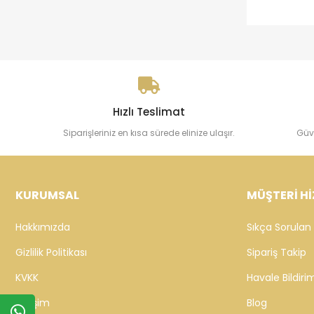
Hızlı Teslimat
Siparişleriniz en kısa sürede elinize ulaşır.
Güv
KURUMSAL
MÜŞTERİ Hİ
Hakkımızda
Sıkça Sorulan 
Gizlilik Politikası
Sipariş Takip
KVKK
Havale Bildirim
İletişim
Blog