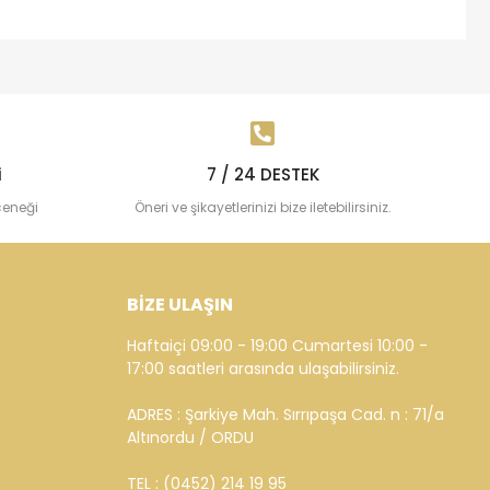
i
7 / 24 DESTEK
çeneği
Öneri ve şikayetlerinizi bize iletebilirsiniz.
BİZE ULAŞIN
Haftaiçi 09:00 - 19:00 Cumartesi 10:00 -
17:00 saatleri arasında ulaşabilirsiniz.
ADRES : Şarkiye Mah. Sırrıpaşa Cad. n : 71/a
Altınordu / ORDU
TEL : (0452) 214 19 95