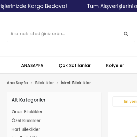
inizde Kargo Bedava!
Tüm Alışverişlerinizde K
ANASAYFA
Çok Satılanlar
Kolyeler
Ana Sayfa
Bileklikler
İsimli Bileklikler
Alt Kategoriler
En yeni
Zincir Bileklikler
Özel Bileklikler
Harf Bileklikler