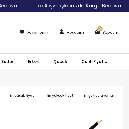
a!
Tüm Alışverişlerinizde Kargo Bedava!
Tü
0
Favorilerim
Hesabım
Sepetim
Setler
Erkek
Çocuk
Canlı Fiyatlar
En düşük fiyat
En yüksek fiyat
En çok oylananlar