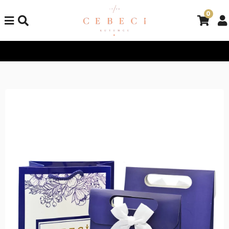
0
Tüm Alışverişlerinizde Kargo Bedava!
Tüm Alışverişlerinizde K