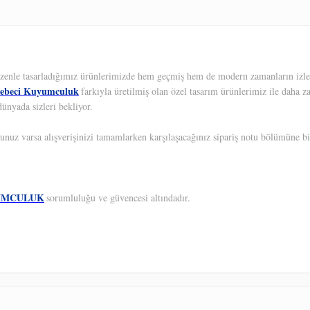
 Özenle tasarladığımız ürünlerimizde hem geçmiş hem de modern zamanların izleri
ebeci Kuyumculuk
farkıyla üretilmiş olan özel tasarım ürünlerimiz ile daha z
ünyada sizleri bekliyor.
unuz varsa alışverişinizi tamamlarken karşılaşacağınız sipariş notu bölümüne bil
UMCULUK
sorumluluğu ve güvencesi altındadır.