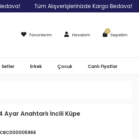
a!
Tüm Alışverişlerinizde Kargo Bedava!
Tüm
0
Favorilerim
Hesabım
Sepetim
Setler
Erkek
Çocuk
Canlı Fiyatlar
4 Ayar Anahtarlı İncili Küpe
CBC000005966