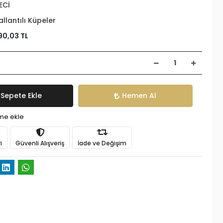
ECİ
allantılı Küpeler
90,03 TL
Sepete Ekle
Hemen Al
ime ekle
i
Güvenli Alışveriş
İade ve Değişim