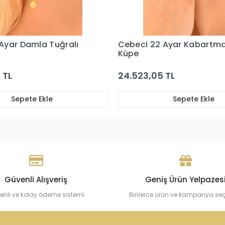
 Ayar Kabartma Altın
Cebeci 14 Ayar Kum Taş A
Küpe
 TL
29.558,45 TL
Sepete Ekle
Sepete Ekle
Güvenli Alışveriş
Geniş Ürün Yelpazes
enli ve kolay ödeme sistemi
Binlerce ürün ve kampanya se