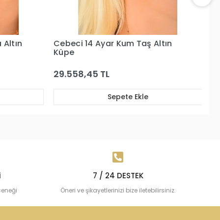
ltın
Cebeci 14 Ayar Kahverengi Taşlı
Ce
Set Küpe
K
33.416,74 TL
31
Sepete Ekle
i
7 / 24 DESTEK
çeneği
Öneri ve şikayetlerinizi bize iletebilirsiniz.