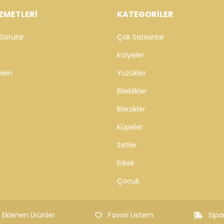
ZMETLERİ
KATEGORİLER
Sorular
Çok Satılanlar
Kolyeler
leri
Yüzükler
Bileklikler
Bilezikler
Küpeler
Setler
Erkek
Çocuk
 Eklenen Ürünler
Favori Listem
Sipa