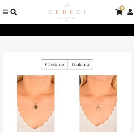
0
Tüm Alışverişlerinizde Kargo Bedava!
Tüm Alışverişlerinizde
Filtreleme
Sıralama