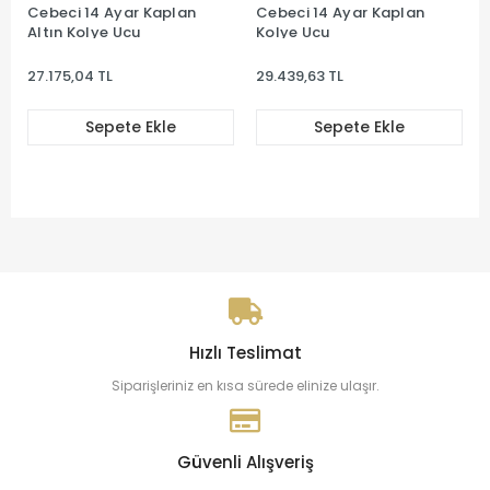
Cebeci 14 Ayar Kaplan
Cebeci 14 Ayar Kaplan
Altın Kolye Ucu
Kolye Ucu
27.175,04 TL
29.439,63 TL
Sepete Ekle
Sepete Ekle
Hızlı Teslimat
Siparişleriniz en kısa sürede elinize ulaşır.
Güvenli Alışveriş