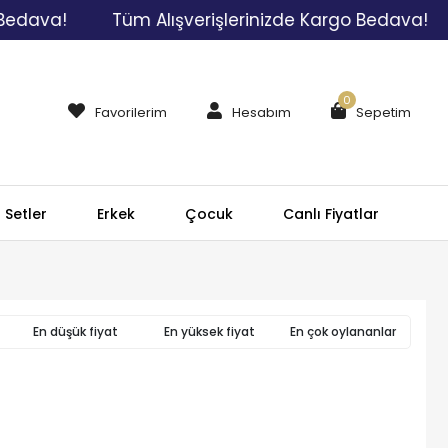
dava!
Tüm Alışverişlerinizde Kargo Bedava!
0
Favorilerim
Hesabım
Sepetim
Setler
Erkek
Çocuk
Canlı Fiyatlar
En düşük fiyat
En yüksek fiyat
En çok oylananlar