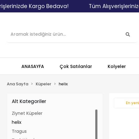
erinizde Kargo Bedava!
Tüm Alışverişlerinizd
ANASAYFA
Çok Satılanlar
Kolyeler
Ana Sayfa
Küpeler
helix
Alt Kategoriler
En yeni
Ziynet Küpeler
helix
Tragus