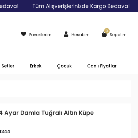
a!
Tüm Alışverişlerinizde Kargo Bedava!
Tüm
0
Favorilerim
Hesabım
Sepetim
Setler
Erkek
Çocuk
Canlı Fiyatlar
4 Ayar Damla Tuğralı Altın Küpe
1344