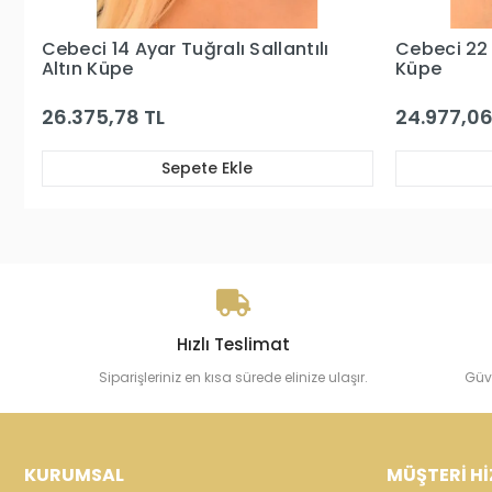
lı
Cebeci 22 Ayar Kabartma Altın
Cebec
Küpe
Küpe
24.977,06 TL
30.10
Sepete Ekle
Hızlı Teslimat
Siparişleriniz en kısa sürede elinize ulaşır.
Güv
KURUMSAL
MÜŞTERİ Hİ