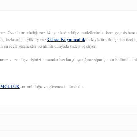
yoruz. Özenle tasarladığımız 14 ayar kadın küpe modellerimiz hem geçmiş hem de
Cebeci Kuyumculuk
aha fazla anlam yüklüyoruz.
farkıyla üretilmiş olan özel 
in en ideal seçenekler bu alımlı dünyada sizleri bekliyor.
unuz varsa alışverişinizi tamamlarken karşılaşacağınız sipariş notu bölümüne bil
UMCULUK
sorumluluğu ve güvencesi altındadır.