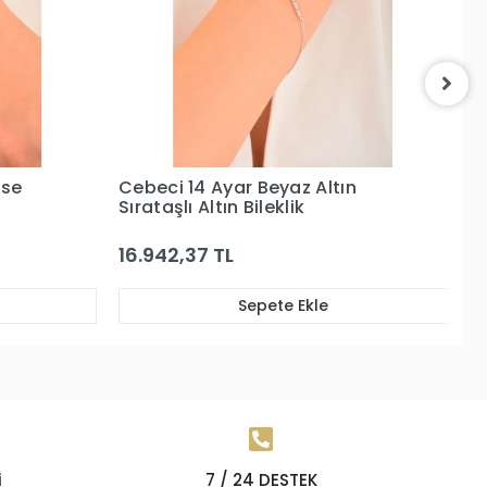
ose
Cebeci 14 Ayar Beyaz Altın
Ce
Sırataşlı Altın Bileklik
Ya
16.942,37 TL
5
Sepete Ekle
i
7 / 24 DESTEK