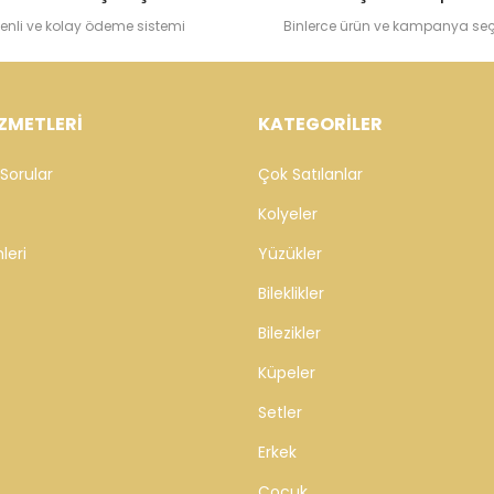
enli ve kolay ödeme sistemi
Binlerce ürün ve kampanya se
ZMETLERİ
KATEGORİLER
Sorular
Çok Satılanlar
Kolyeler
leri
Yüzükler
Bileklikler
Bilezikler
Küpeler
Setler
Erkek
Çocuk