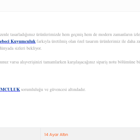
 Özenle tasarladığımız ürünlerimizde hem geçmiş hem de modern zamanların izleri
ebeci Kuyumculuk
farkıyla üretilmiş olan özel tasarım ürünlerimiz ile daha z
ünyada sizleri bekliyor.
unuz varsa alışverişinizi tamamlarken karşılaşacağınız sipariş notu bölümüne bil
UMCULUK
sorumluluğu ve güvencesi altındadır.
14 Ayar Altın