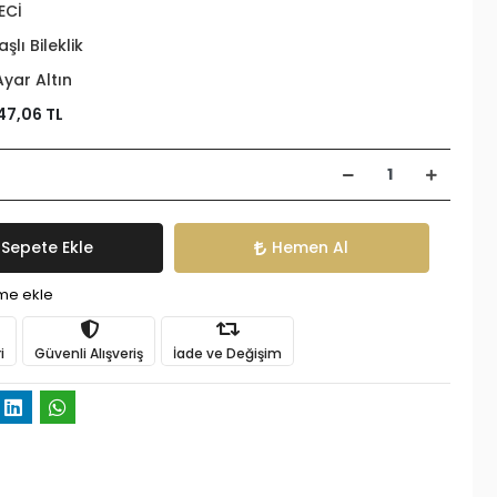
ECİ
aşlı Bileklik
Ayar Altın
47,06 TL
Sepete Ekle
Hemen Al
ime ekle
i
Güvenli Alışveriş
İade ve Değişim