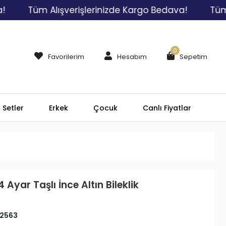
Tüm Alışverişlerinizde Kargo Bedava!
Tüm Alışve
0
Favorilerim
Hesabım
Sepetim
Setler
Erkek
Çocuk
Canlı Fiyatlar
 Ayar Taşlı İnce Altın Bileklik
2563