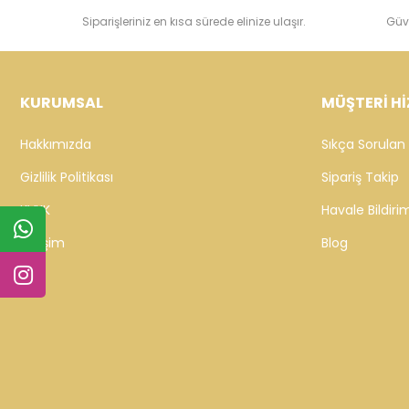
Siparişleriniz en kısa sürede elinize ulaşır.
Güv
KURUMSAL
MÜŞTERİ Hİ
Hakkımızda
Sıkça Sorulan 
Gizlilik Politikası
Sipariş Takip
KVKK
Havale Bildirim
İletişim
Blog