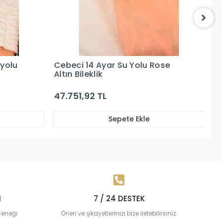
ose
Cebeci 14 Ayar Beyaz Altın
Ce
Sırataşlı Altın Bileklik
Ya
16.956,80 TL
5
Sepete Ekle
i
7 / 24 DESTEK
çeneği
Öneri ve şikayetlerinizi bize iletebilirsiniz.