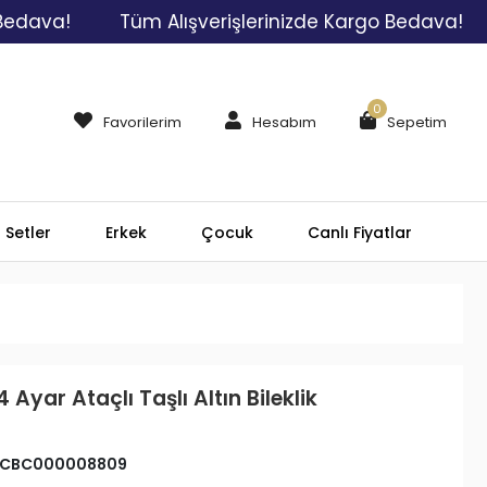
Tüm Alışverişlerinizde Kargo Bedava!
Tüm A
0
Favorilerim
Hesabım
Sepetim
Setler
Erkek
Çocuk
Canlı Fiyatlar
 Ayar Ataçlı Taşlı Altın Bileklik
CBC000008809