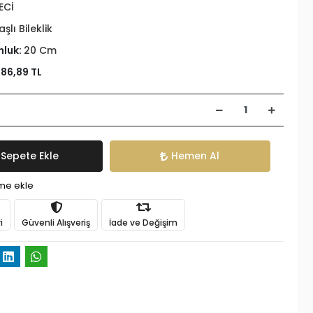
ECİ
aşlı Bileklik
nluk:
20 Cm
586,89 TL
Sepete Ekle
Hemen Al
ime ekle
i
Güvenli Alışveriş
İade ve Değişim