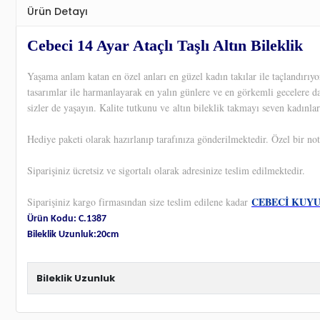
Ürün Detayı
Cebeci 14 Ayar Ataçlı Taşlı Altın Bileklik
Yaşama anlam katan en özel anları en güzel kadın takılar ile taçlandırı
tasarımlar ile harmanlayarak en yalın günlere ve en görkemli gecelere d
sizler de yaşayın. Kalite tutkunu ve altın bileklik takmayı seven kadınlar
Hediye paketi olarak hazırlanıp tarafınıza gönderilmektedir. Özel bir not
Siparişiniz ücretsiz ve sigortalı olarak adresinize teslim edilmektedir.
CEBECİ KUY
Siparişiniz kargo firmasından size teslim edilene kadar
Ürün Kodu: C.1387
Bileklik Uzunluk:20cm
Bileklik Uzunluk