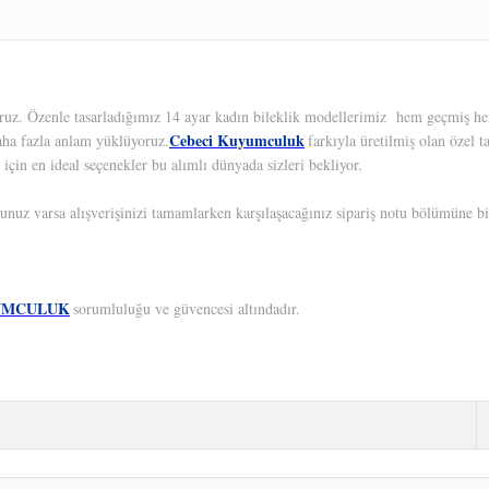
yoruz. Özenle tasarladığımız 14 ayar kadın bileklik modellerimiz hem geçmiş hem
Cebeci Kuyumculuk
aha fazla anlam yüklüyoruz.
farkıyla üretilmiş olan özel 
 için en ideal seçenekler bu alımlı dünyada sizleri bekliyor.
unuz varsa alışverişinizi tamamlarken karşılaşacağınız sipariş notu bölümüne bil
UMCULUK
sorumluluğu ve güvencesi altındadır.