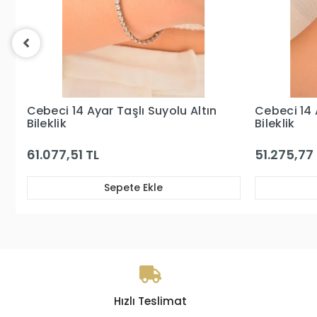
Cebeci 14 Ayar Suyolu Altın
Cebeci 14 
Bileklik
Altın Bilekl
51.275,77 TL
34.539,46
Sepete Ekle
Hızlı Teslimat