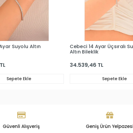
Ayar Üçsıralı Suyolu
Cebeci 14 Ayar Ataçlı Taşl
ik
Bileklik
 TL
134.023,79 TL
Sepete Ekle
Sepete Ekle
Güvenli Alışveriş
Geniş Ürün Yelpazes