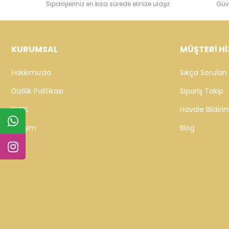
Siparişleriniz en kısa sürede elinize ulaşır.
Güv
KURUMSAL
MÜŞTERİ Hİ
Hakkımızda
Sıkça Sorulan 
Gizlilik Politikası
Sipariş Takip
KVKK
Havale Bildirim
İletişim
Blog