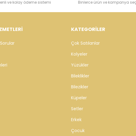
enli ve kolay ödeme sistemi
Binlerce ürün ve kampanya se
ZMETLERİ
KATEGORİLER
Sorular
Çok Satılanlar
Kolyeler
leri
Yüzükler
Bileklikler
Bilezikler
Küpeler
Setler
Erkek
Çocuk