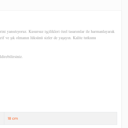
ni yansıtıyoruz. Kusursuz işçilikleri özel tasarımlar ile harmanlayarak
arif ve şık olmanın lüksünü sizler de yaşayın. Kalite tutkunu
direbilirsiniz.
18 cm