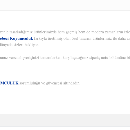
 Özenle tasarladığımız ürünlerimizde hem geçmiş hem de modern zamanların izleri
ebeci Kuyumculuk
farkıyla üretilmiş olan özel tasarım ürünlerimiz ile daha z
ünyada sizleri bekliyor.
unuz varsa alışverişinizi tamamlarken karşılaşacağınız sipariş notu bölümüne bil
UMCULUK
sorumluluğu ve güvencesi altındadır.