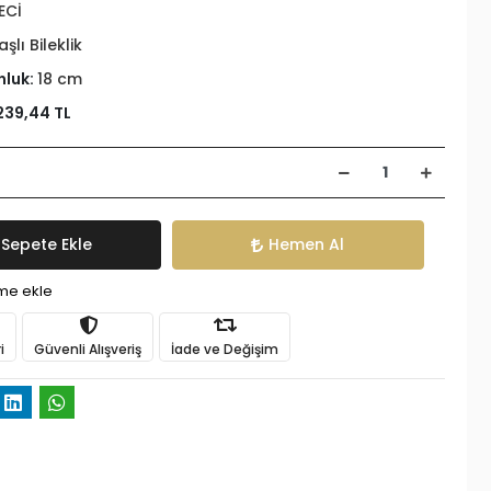
ECİ
aşlı Bileklik
nluk:
18 cm
239,44 TL
Sepete Ekle
Hemen Al
ime ekle
i
Güvenli Alışveriş
İade ve Değişim