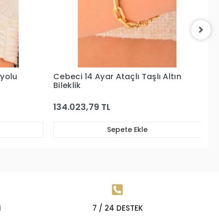
ı Altın
Cebeci 14 Ayar Su Yolu Rose
Ce
Altın Bileklik
Sı
49.008,70 TL
1
Sepete Ekle
i
7 / 24 DESTEK