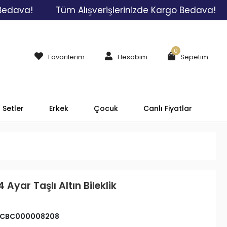
Tüm Alışverişlerinizde Kargo Bedava!
Tüm A
0
Favorilerim
Hesabım
Sepetim
Setler
Erkek
Çocuk
Canlı Fiyatlar
 Ayar Taşlı Altın Bileklik
CBC000008208