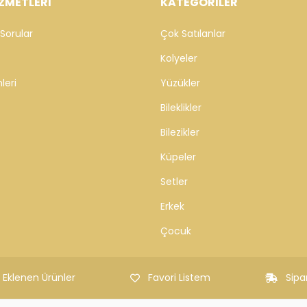
ZMETLERİ
KATEGORİLER
Sorular
Çok Satılanlar
Kolyeler
leri
Yüzükler
Bileklikler
Bilezikler
Küpeler
Setler
Erkek
Çocuk
 Eklenen Ürünler
Favori Listem
Sipa