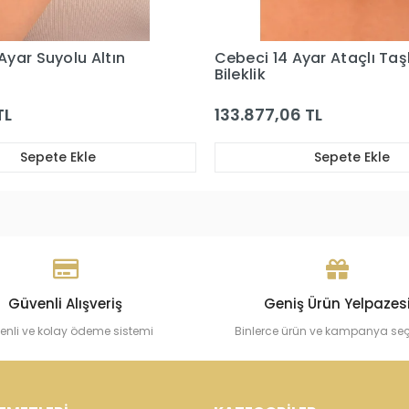
yar Ataçlı Taşlı Altın
Cebeci 14 Ayar Su Yolu R
Altın Bileklik
6 TL
48.955,04 TL
Sepete Ekle
Sepete Ekle
Güvenli Alışveriş
Geniş Ürün Yelpazes
enli ve kolay ödeme sistemi
Binlerce ürün ve kampanya se