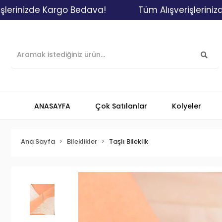
zde Kargo Bedava!
Tüm Alışverişlerinizde Kar
ANASAYFA
Çok Satılanlar
Kolyeler
Ana Sayfa
Bileklikler
Taşlı Bileklik