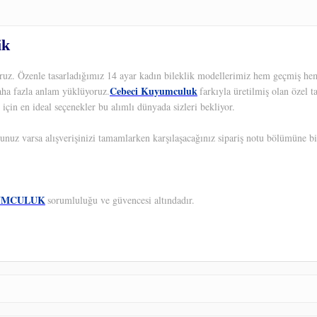
ik
yoruz. Özenle tasarladığımız 14 ayar kadın bileklik modellerimiz hem geçmiş hem
Cebeci Kuyumculuk
aha fazla anlam yüklüyoruz.
farkıyla üretilmiş olan özel 
 için en ideal seçenekler bu alımlı dünyada sizleri bekliyor.
unuz varsa alışverişinizi tamamlarken karşılaşacağınız sipariş notu bölümüne bil
UMCULUK
sorumluluğu ve güvencesi altındadır.