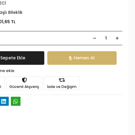
ECİ
aşlı Bileklik
01,65 TL
Sepete Ekle
Hemen Al
ime ekle
i
Güvenli Alışveriş
İade ve Değişim