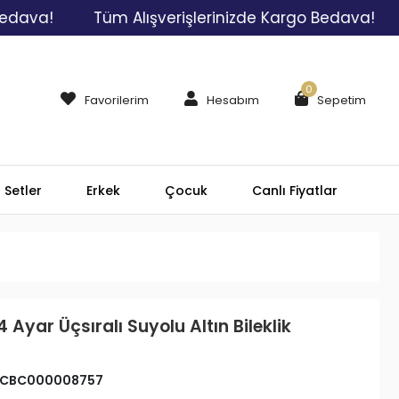
Tüm Alışverişlerinizde Kargo Bedava!
Tüm A
0
Favorilerim
Hesabım
Sepetim
Setler
Erkek
Çocuk
Canlı Fiyatlar
 Ayar Üçsıralı Suyolu Altın Bileklik
CBC000008757