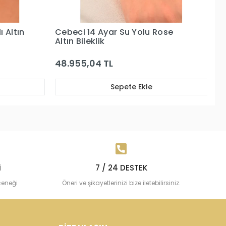
ose
Cebeci 14 Ayar Beyaz Altın
Ce
Sırataşlı Altın Bileklik
Ya
17.384,04 TL
5
Sepete Ekle
i
7 / 24 DESTEK
çeneği
Öneri ve şikayetlerinizi bize iletebilirsiniz.