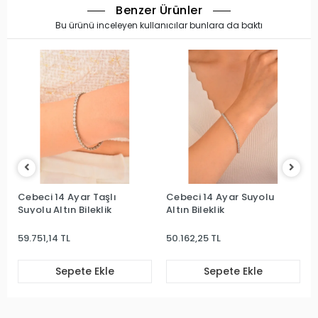
Benzer Ürünler
Bu ürünü inceleyen kullanıcılar bunlara da baktı
i 14 Ayar Taşlı
Cebeci 14 Ayar Suyolu
Cebeci 14
u Altın Bileklik
Altın Bileklik
Suyolu Alt
1,14 TL
50.162,25 TL
33.789,40
Sepete Ekle
Sepete Ekle
S