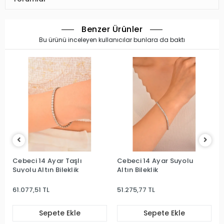
Benzer Ürünler
Bu ürünü inceleyen kullanıcılar bunlara da baktı
 Ayar Taşlı
Cebeci 14 Ayar Suyolu
Cebeci 14 Ayar
ın Bileklik
Altın Bileklik
Suyolu Altın Bi
L
51.275,77 TL
34.539,46 TL
epete Ekle
Sepete Ekle
Sepet