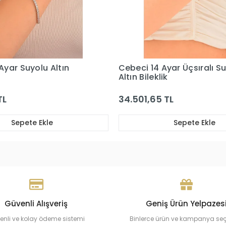
Ayar Üçsıralı Suyolu
Cebeci 14 Ayar Ataçlı Taşl
ik
Bileklik
 TL
133.877,06 TL
Sepete Ekle
Sepete Ekle
Güvenli Alışveriş
Geniş Ürün Yelpazes
enli ve kolay ödeme sistemi
Binlerce ürün ve kampanya se