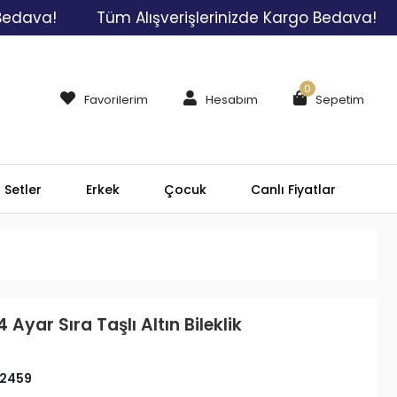
!
Tüm Alışverişlerinizde Kargo Bedava!
Tüm
0
Favorilerim
Hesabım
Sepetim
Setler
Erkek
Çocuk
Canlı Fiyatlar
 Ayar Sıra Taşlı Altın Bileklik
2459