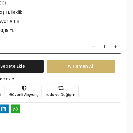
ECİ
aşlı Bileklik
Ayar Altın
0,18 TL
Sepete Ekle
Hemen Al
ime ekle
i
Güvenli Alışveriş
İade ve Değişim