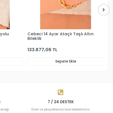
ı Altın
Cebeci 14 Ayar Su Yolu Rose
Ce
Altın Bileklik
Sı
48.955,04 TL
1
Sepete Ekle
i
7 / 24 DESTEK
çeneği
Öneri ve şikayetlerinizi bize iletebilirsiniz.