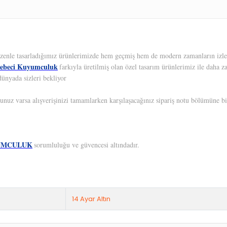
 Özenle tasarladığımız ürünlerimizde hem geçmiş hem de modern zamanların izleri
ebeci Kuyumculuk
farkıyla üretilmiş olan özel tasarım ürünlerimiz ile daha z
dünyada sizleri bekliyor
unuz varsa alışverişinizi tamamlarken karşılaşacağınız sipariş notu bölümüne bil
UMCULUK
sorumluluğu ve güvencesi altındadır.
14 Ayar Altın