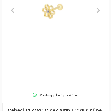
Whatsapp İle Sipariş Ver
Cebeci 14 Ayar Çiçek Altın Tragus Küpe