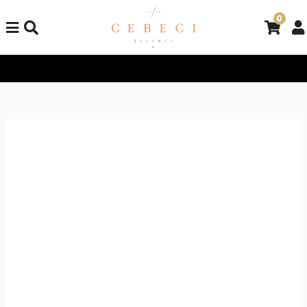
0
Tüm Alışverişlerinizde Kargo Bedava!
Tüm Alışverişlerinizde K