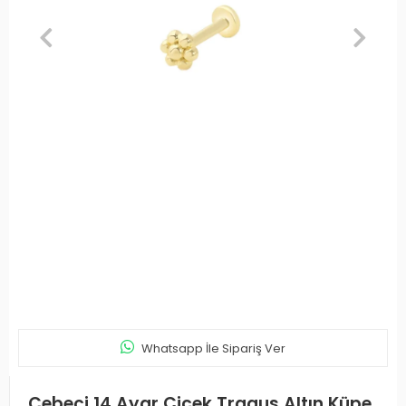
Whatsapp İle Sipariş Ver
Cebeci 14 Ayar Çiçek Tragus Altın Küpe