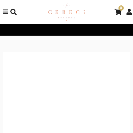
0
Tüm Alışverişlerinizde Kargo Bedava!
Tüm Alışverişlerinizde K