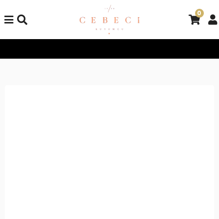
0
Tüm Alışverişlerinizde Kargo Bedava!
Tüm Alışverişlerinizde K