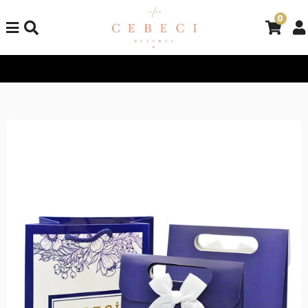
0
Tüm Alışverişlerinizde Kargo Bedava!
Tüm Alışverişlerinizde K