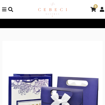
0
Tüm Alışverişlerinizde Kargo Bedava!
Tüm Alışverişlerinizde K