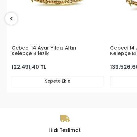
Cebeci 14 Ayar Taşlı Altın
Cebeci 14
Kelepçe Bİlezik
Bilezik
133.526,66 TL
182.666,
Sepete Ekle
Hızlı Teslimat