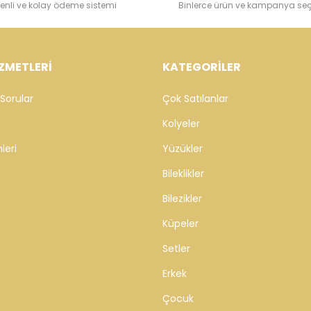
enli ve kolay ödeme sistemi
Binlerce ürün ve kampanya se
ZMETLERİ
KATEGORİLER
Sorular
Çok Satılanlar
Kolyeler
leri
Yüzükler
Bileklikler
Bilezikler
Küpeler
Setler
Erkek
Çocuk