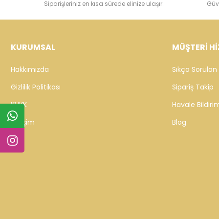
Siparişleriniz en kısa sürede elinize ulaşır.
Güv
KURUMSAL
MÜŞTERİ Hİ
Hakkımızda
Sıkça Sorulan 
Gizlilik Politikası
Sipariş Takip
KVKK
Havale Bildirim
İletişim
Blog