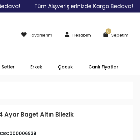
a!
Tüm Alışverişlerinizde Kargo Bedava!
Tü
0
Favorilerim
Hesabım
Sepetim
Setler
Erkek
Çocuk
Canlı Fiyatlar
4 Ayar Baget Altın Bilezik
CBC000006939