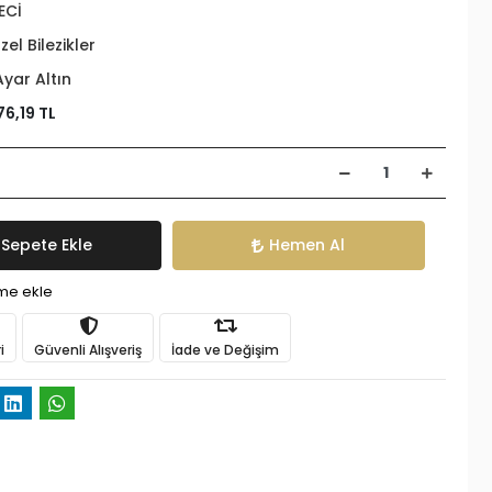
ECİ
zel Bilezikler
Ayar Altın
76,19 TL
Sepete Ekle
Hemen Al
ime ekle
i
Güvenli Alışveriş
İade ve Değişim