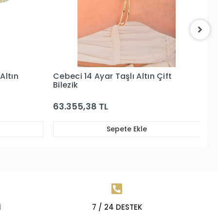
 Çift
Cebeci 14 Ayar Göz Boncuklu
C
Dorikalı Bilezik
86.334,69 TL
Sepete Ekle
i
7 / 24 DESTEK