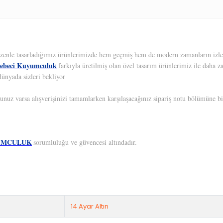
 Özenle tasarladığımız ürünlerimizde hem geçmiş hem de modern zamanların izleri
ebeci Kuyumculuk
farkıyla üretilmiş olan özel tasarım ürünlerimiz ile daha z
dünyada sizleri bekliyor
unuz varsa alışverişinizi tamamlarken karşılaşacağınız sipariş notu bölümüne bil
UMCULUK
sorumluluğu ve güvencesi altındadır.
14 Ayar Altın