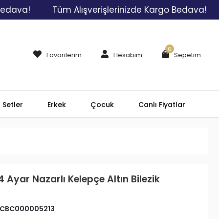
a!
Tüm Alışverişlerinizde Kargo Bedava!
Tüm
0
Favorilerim
Hesabım
Sepetim
Setler
Erkek
Çocuk
Canlı Fiyatlar
4 Ayar Nazarlı Kelepçe Altın Bilezik
CBC000005213