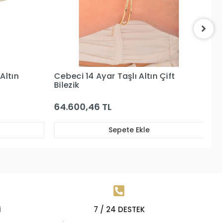
 Çift
Cebeci 14 Ayar Göz Boncuklu
C
Dorikalı Bilezik
88.031,37 TL
7
Sepete Ekle
i
7 / 24 DESTEK