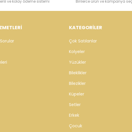
enli ve kolay ödeme sistemi
Binlerce ürün ve kampanya se
ZMETLERİ
KATEGORİLER
Sorular
Çok Satılanlar
Kolyeler
leri
Yüzükler
Bileklikler
Bilezikler
Küpeler
Setler
Erkek
Çocuk