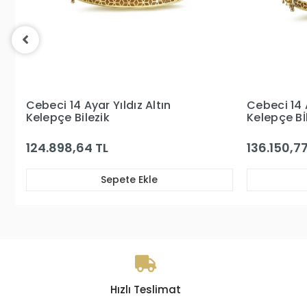
Cebeci 14 Ayar Taşlı Altın
Cebeci 14 
Kelepçe Bİlezik
Bilezik
136.150,77 TL
186.255,8
Sepete Ekle
Hızlı Teslimat