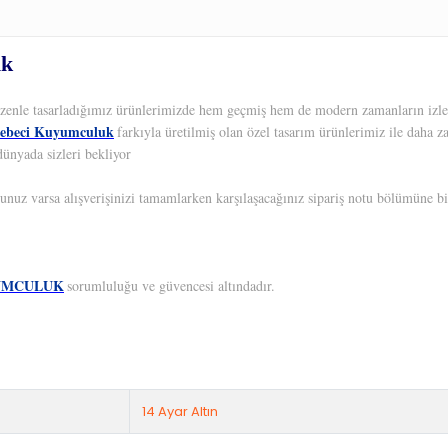
ik
 Özenle tasarladığımız ürünlerimizde hem geçmiş hem de modern zamanların izleri
ebeci Kuyumculuk
farkıyla üretilmiş olan özel tasarım ürünlerimiz ile daha z
dünyada sizleri bekliyor
unuz varsa alışverişinizi tamamlarken karşılaşacağınız sipariş notu bölümüne bil
UMCULUK
sorumluluğu ve güvencesi altındadır.
14 Ayar Altın