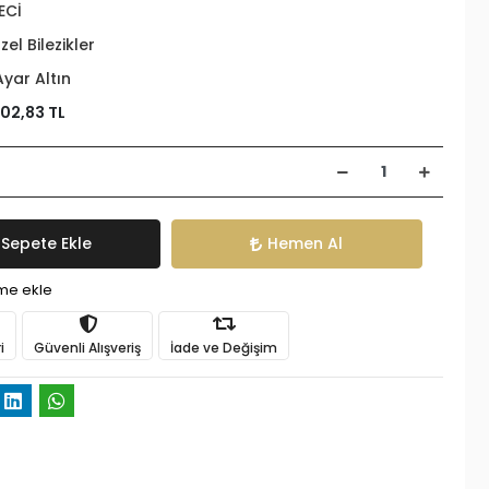
ECİ
zel Bilezikler
Ayar Altın
602,83 TL
Sepete Ekle
Hemen Al
ime ekle
i
Güvenli Alışveriş
İade ve Değişim