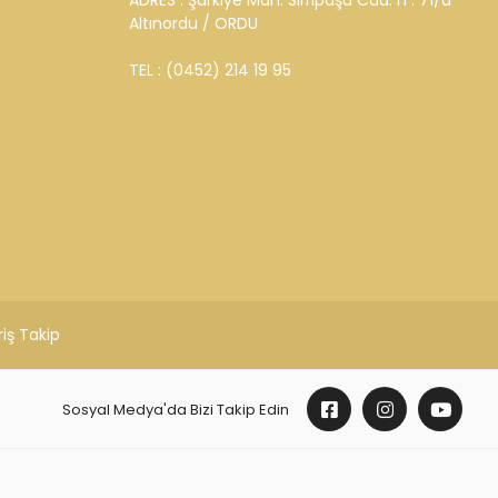
ADRES : Şarkiye Mah. Sırrıpaşa Cad. n : 71/a
Altınordu / ORDU
TEL : (0452) 214 19 95
riş Takip
Sosyal Medya'da Bizi Takip Edin