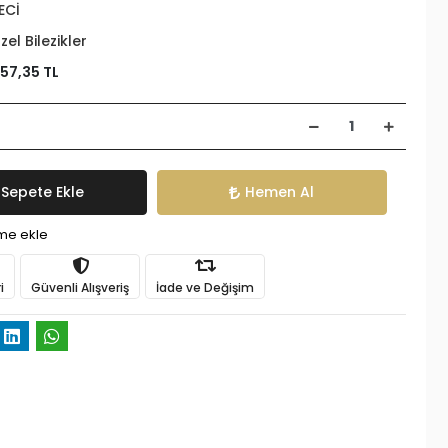
ECİ
zel Bilezikler
257,35 TL
Sepete Ekle
Hemen Al
ime ekle
i
Güvenli Alışveriş
İade ve Değişim