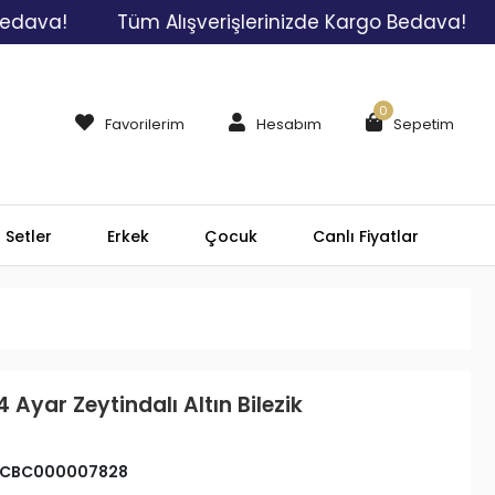
a!
Tüm Alışverişlerinizde Kargo Bedava!
Tüm
0
Favorilerim
Hesabım
Sepetim
Setler
Erkek
Çocuk
Canlı Fiyatlar
 Ayar Zeytindalı Altın Bilezik
CBC000007828