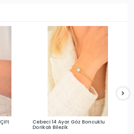
uklu
Cebeci 14 Ayar Altın Bilezik
C