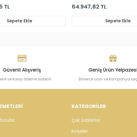
2 TL
88.504,72 TL
Sepete Ekle
Sepete Ekle
Güvenli Alışveriş
Geniş Ürün Yelpazes
enli ve kolay ödeme sistemi
Binlerce ürün ve kampanya se
ZMETLERİ
KATEGORİLER
Sorular
Çok Satılanlar
Kolyeler