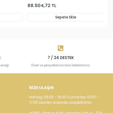
78.522,98 TL
Sepete Ekle
i
7 / 24 DESTEK
çeneği
Öneri ve şikayetlerinizi bize iletebilirsiniz.
BİZE ULAŞIN
Haftaiçi 09:00 - 19:00 Cumartesi 10:00 -
17:00 saatleri arasında ulaşabilirsiniz.