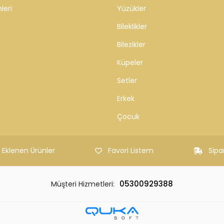
leri
Yüzükler
Bileklikler
Bilezikler
Küpeler
Setler
Erkek
Çocuk
 Eklenen Ürünler
Favori Listem
Sipa
05300929388
Müşteri Hizmetleri: