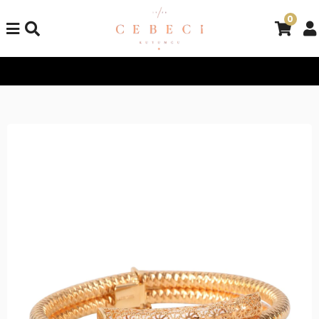
0
Tüm Alışverişlerinizde Kargo Bedava!
Tüm Alışverişlerinizde K