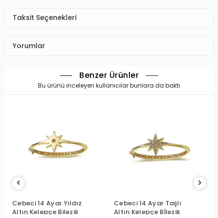
Taksit Seçenekleri
Yorumlar
Benzer Ürünler
Bu ürünü inceleyen kullanıcılar bunlara da baktı
i 14 Ayar Yıldız
Cebeci 14 Ayar Taşlı
Cebeci 14
 Kelepçe Bilezik
Altın Kelepçe Bİlezik
Zeytindalı