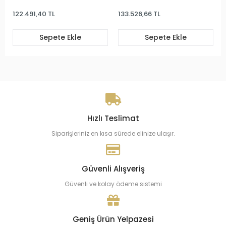
91,40 TL
133.526,66 TL
182.666,03
Sepete Ekle
Sepete Ekle
S
Hızlı Teslimat
Siparişleriniz en kısa sürede elinize ulaşır.
Güvenli Alışveriş
Güvenli ve kolay ödeme sistemi
Geniş Ürün Yelpazesi