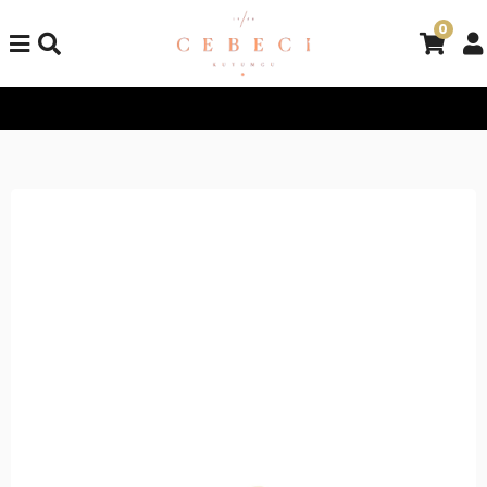
0
Tüm Alışverişlerinizde Kargo Bedava!
Tüm Alışverişlerinizde K