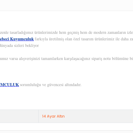
 Özenle tasarladığımız ürünlerimizde hem geçmiş hem de modern zamanların izleri
ebeci Kuyumculuk
farkıyla üretilmiş olan özel tasarım ürünlerimiz ile daha z
dünyada sizleri bekliyor
unuz varsa alışverişinizi tamamlarken karşılaşacağınız sipariş notu bölümüne bil
UMCULUK
sorumluluğu ve güvencesi altındadır.
14 Ayar Altın