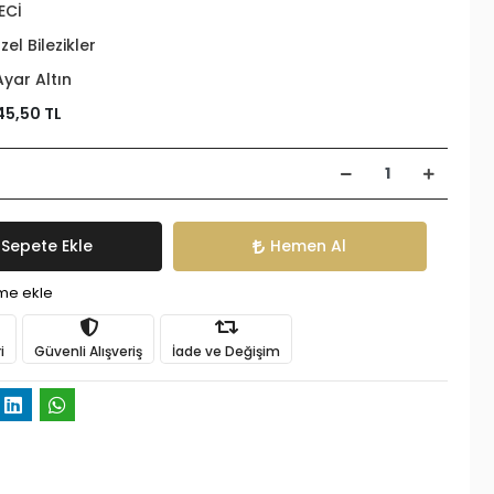
ECİ
zel Bilezikler
Ayar Altın
45,50 TL
Sepete Ekle
Hemen Al
ime ekle
i
Güvenli Alışveriş
İade ve Değişim