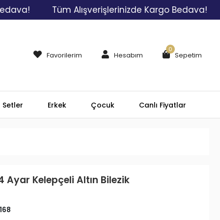
!
Tüm Alışverişlerinizde Kargo Bedava!
Tüm 
0
Favorilerim
Hesabım
Sepetim
Setler
Erkek
Çocuk
Canlı Fiyatlar
 Ayar Kelepçeli Altın Bilezik
168