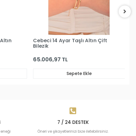
Çift
Cebeci 14 Ayar Göz Boncuklu
Ce
Dorikalı Bilezik
88.585,32 TL
7
Sepete Ekle
i
7 / 24 DESTEK
çeneği
Öneri ve şikayetlerinizi bize iletebilirsiniz.