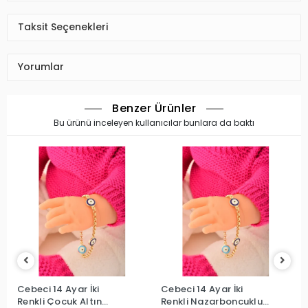
Taksit Seçenekleri
Yorumlar
Benzer Ürünler
Bu ürünü inceleyen kullanıcılar bunlara da baktı
Cebeci 14 Ayar İki
Cebeci 14 Ayar İki
Ce
Renkli Çocuk Altın
Renkli Nazarboncuklu
Bo