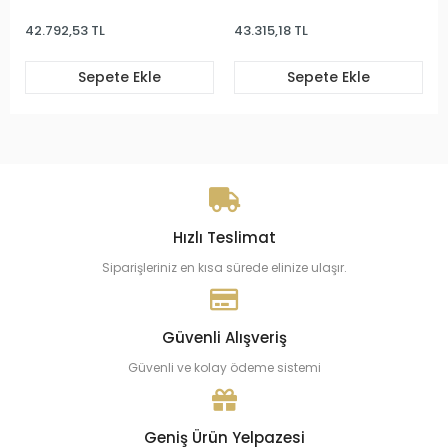
Bileklik
Çocuk Bileklik
Kü
42.792,53 TL
43.315,18 TL
50
Sepete Ekle
Sepete Ekle
Hızlı Teslimat
Siparişleriniz en kısa sürede elinize ulaşır.
Güvenli Alışveriş
Güvenli ve kolay ödeme sistemi
Geniş Ürün Yelpazesi