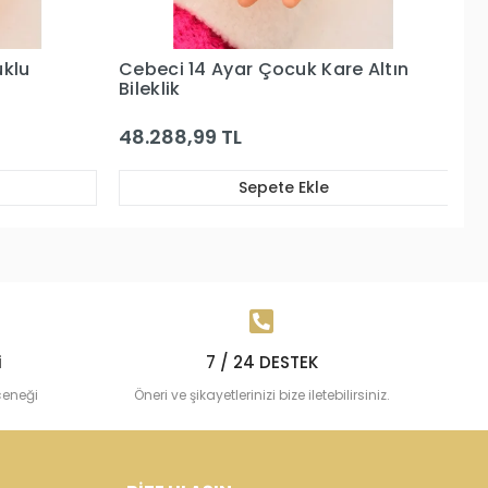
e Altın
Cebeci 14 Ayar Çocuk Altın
C
Künye Şerit Bileklik
G
51.685,87 TL
2
Sepete Ekle
i
7 / 24 DESTEK
çeneği
Öneri ve şikayetlerinizi bize iletebilirsiniz.