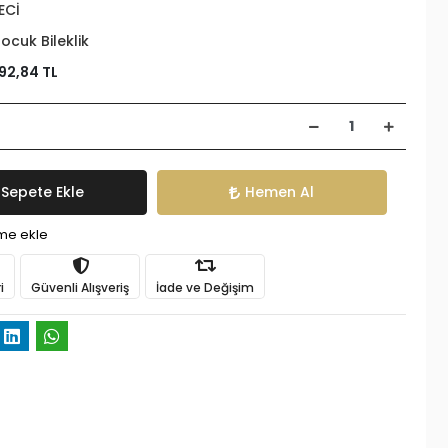
ECİ
ocuk Bileklik
92,84 TL
Sepete Ekle
Hemen Al
ime ekle
i
Güvenli Alışveriş
İade ve Değişim