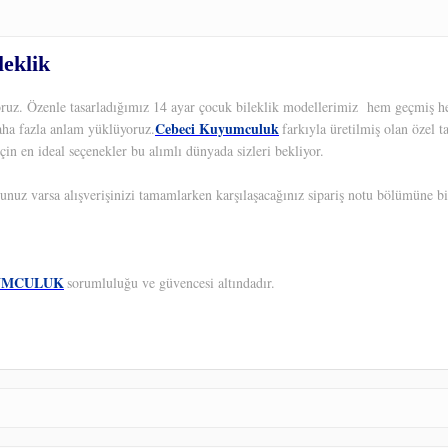
leklik
yoruz. Özenle tasarladığımız 14 ayar çocuk bileklik modellerimiz hem geçmiş he
Cebeci Kuyumculuk
aha fazla anlam yüklüyoruz.
farkıyla üretilmiş olan özel 
çin en ideal seçenekler bu alımlı dünyada sizleri bekliyor.
unuz varsa alışverişinizi tamamlarken karşılaşacağınız sipariş notu bölümüne bil
UMCULUK
sorumluluğu ve güvencesi altındadır.