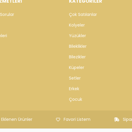
ZMETLERİ
KATEGORİLER
Sorular
Çok Satılanlar
Kolyeler
leri
Yüzükler
Bileklikler
Bilezikler
Küpeler
Setler
Erkek
Çocuk
 Eklenen Ürünler
Favori Listem
Sipa