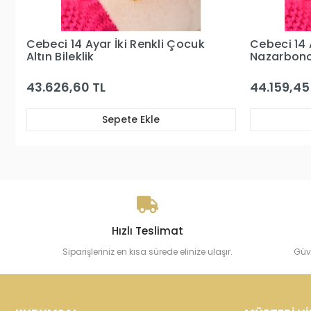
Cebeci 14 Ayar İki Renkli
Cebeci 14
Nazarboncuklu Çocuk Bileklik
Çocuk Altı
44.159,45 TL
51.486,05
Sepete Ekle
Hızlı Teslimat
Siparişleriniz en kısa sürede elinize ulaşır.
Güv