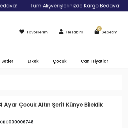
Tüm Alışverişlerinizde Kargo Bedava!
Tüm A
0
Favorilerim
Hesabım
Sepetim
Setler
Erkek
Çocuk
Canlı Fiyatlar
4 Ayar Çocuk Altın Şerit Künye Bileklik
CBC000006748