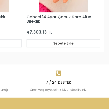
e Altın
Cebeci 14 Ayar Çocuk Altın
C
Künye Şerit Bileklik
G
50.630,66 TL
28
Sepete Ekle
i
7 / 24 DESTEK
çeneği
Öneri ve şikayetlerinizi bize iletebilirsiniz.