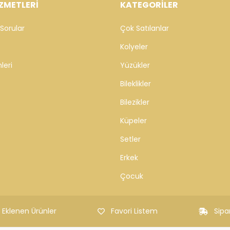
ZMETLERİ
KATEGORİLER
Sorular
Çok Satılanlar
Kolyeler
leri
Yüzükler
Bileklikler
Bilezikler
Küpeler
Setler
Erkek
Çocuk
 Eklenen Ürünler
Favori Listem
Sipa