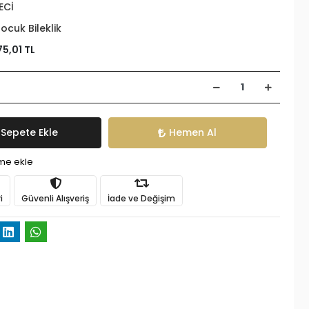
ECİ
ocuk Bileklik
75,01 TL
Sepete Ekle
Hemen Al
ime ekle
i
Güvenli Alışveriş
İade ve Değişim