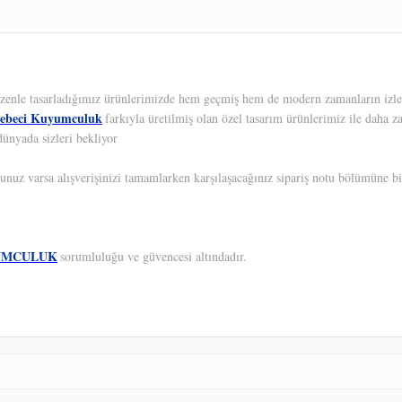
 Özenle tasarladığımız ürünlerimizde hem geçmiş hem de modern zamanların izleri
ebeci Kuyumculuk
farkıyla üretilmiş olan özel tasarım ürünlerimiz ile daha z
dünyada sizleri bekliyor
unuz varsa alışverişinizi tamamlarken karşılaşacağınız sipariş notu bölümüne bil
UMCULUK
sorumluluğu ve güvencesi altındadır.