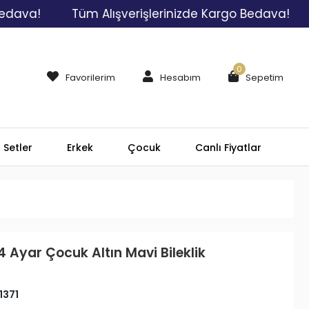
!
Tüm Alışverişlerinizde Kargo Bedava!
Tüm 
0
Favorilerim
Hesabım
Sepetim
Setler
Erkek
Çocuk
Canlı Fiyatlar
4 Ayar Çocuk Altın Mavi Bileklik
1371