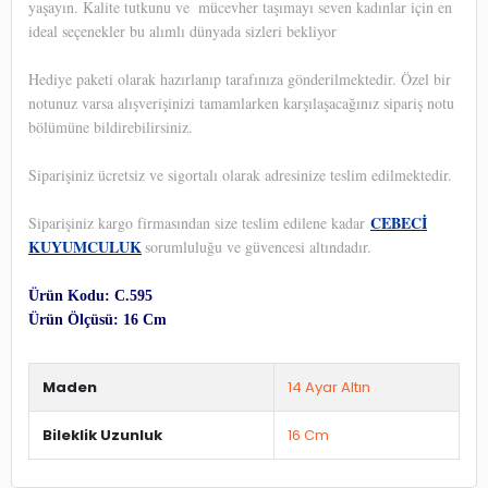
yaşayın. Kalite tutkunu ve
mücevher taşımayı seven kadınlar için en
ideal seçenekler bu alımlı dünyada sizleri bekliyor
Hediye paketi olarak hazırlanıp tarafınıza gönderilmektedir. Özel bir
notunuz varsa alışverişinizi tamamlarken karşılaşacağınız sipariş notu
bölümüne bildirebilirsiniz.
Siparişiniz ücretsiz ve sigortalı olarak adresinize teslim edilmektedir.
CEBECİ
Siparişiniz kargo firmasından size teslim edilene kadar
KUYUMCULUK
sorumluluğu ve güvencesi altındadır.
Ürün Kodu: C.595
Ürün Ölçüsü: 16 Cm
Maden
14 Ayar Altın
Bileklik Uzunluk
16 Cm