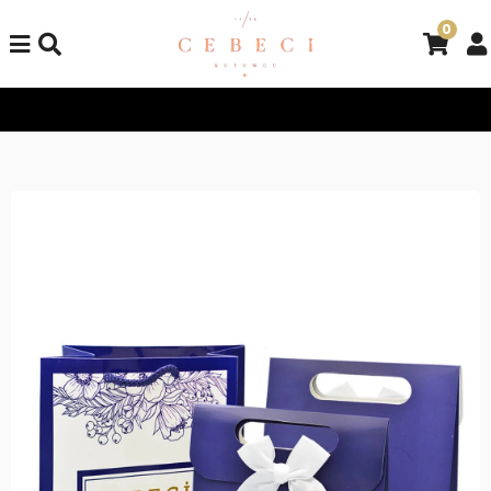
0
Tüm Alışverişlerinizde Kargo Bedava!
Tüm Alışverişlerinizde K