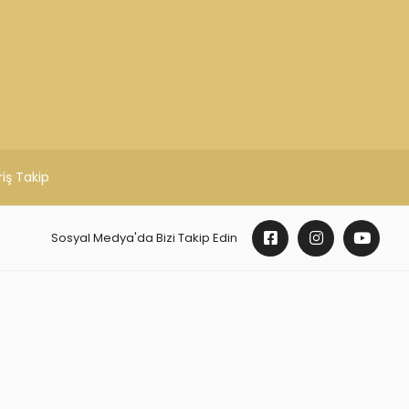
çeneği
Öneri ve şikayetlerinizi bize iletebilirsiniz.
BİZE ULAŞIN
Haftaiçi 09:00 - 19:00 Cumartesi 10:00 -
17:00 saatleri arasında ulaşabilirsiniz.
ADRES : Şarkiye Mah. Sırrıpaşa Cad. n : 71/a
Altınordu / ORDU
TEL : (0452) 214 19 95