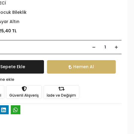
ECİ
ocuk Bileklik
Ayar Altın
25,40 TL
Sepete Ekle
Hemen Al
ime ekle
i
Güvenli Alışveriş
İade ve Değişim