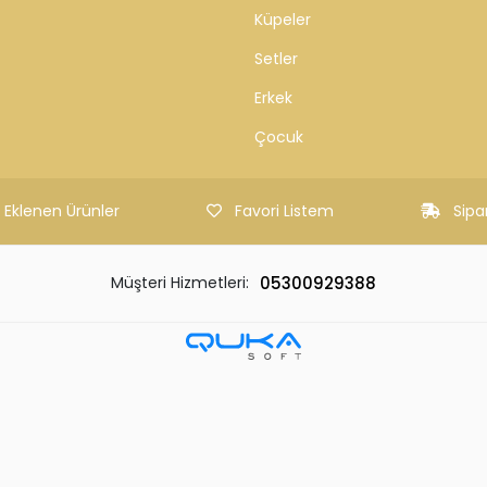
enli ve kolay ödeme sistemi
Binlerce ürün ve kampanya se
ZMETLERİ
KATEGORİLER
Sorular
Çok Satılanlar
Kolyeler
leri
Yüzükler
Bileklikler
Bilezikler
Küpeler
Setler
Erkek
Çocuk