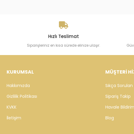
Cebeci 14 Ayar İki Renkli
Cebeci 14
Nazarboncuklu Çocuk Bileklik
Çocuk Altı
43.306,43 TL
50.491,51 
Sepete Ekle
Hızlı Teslimat