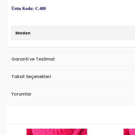
Ürün Detayı
Cebeci 14 Ayar Çocuk Balık Altın Bileklik
Yaşama anlam katan en özel anları en güzel takılar ile taçlandırıyoruz.
C
en yalın günlere ve en görkemli gecelere daha fazla anlam yüklüyoruz.
ve
mücevher taşımayı seven kadınlar için en ideal seçenekler bu alımlı 
Hediye paketi olarak hazırlanıp tarafınıza gönderilmektedir. Özel bir not
Siparişiniz ücretsiz ve sigortalı olarak adresinize teslim edilmektedir.
CEBECİ KUY
Siparişiniz kargo firmasından size teslim edilene kadar
Ürün Kodu: C.400
Maden