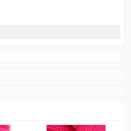
ni yansıtıyoruz. Kusursuz işçilikleri özel tasarımlar ile harmanlayarak
arif ve şık olmanın lüksünü sizler de yaşayın. Kalite tutkunu
direbilirsiniz.