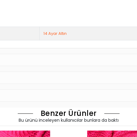
 Özenle tasarladığımız ürünlerimizde hem geçmiş hem de modern zamanların izleri
ebeci Kuyumculuk
farkıyla üretilmiş olan özel tasarım ürünlerimiz ile daha z
dünyada sizleri bekliyor
unuz varsa alışverişinizi tamamlarken karşılaşacağınız sipariş notu bölümüne bil
UMCULUK
sorumluluğu ve güvencesi altındadır.
14 Ayar Altın