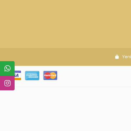
Siparişleriniz en kısa sürede elinize ulaşır.
Güv
KURUMSAL
MÜŞTERİ Hİ
Hakkımızda
Sıkça Sorulan 
Gizlilik Politikası
Sipariş Takip
KVKK
Havale Bildirim
İletişim
Blog