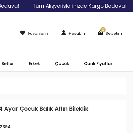
a!
Tüm Alışverişlerinizde Kargo Bedava!
Tüm
0
Favorilerim
Hesabım
Sepetim
Setler
Erkek
Çocuk
Canlı Fiyatlar
4 Ayar Çocuk Balık Altın Bileklik
2394