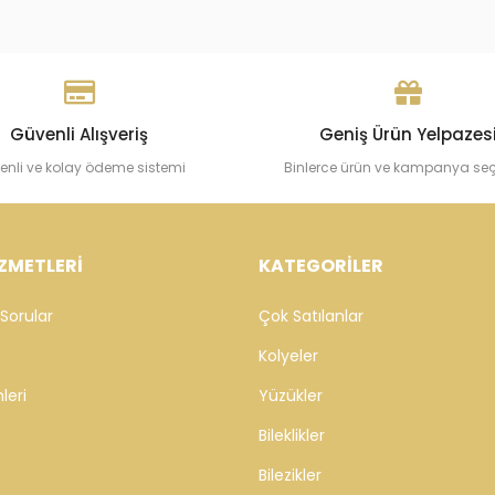
 Ayar Göz Boncuklu
Cebeci 14 Ayar Çocuk Kar
n Künye Bileklik
Bileklik
TL
47.356,20 TL
Sepete Ekle
Sepete Ekle
Güvenli Alışveriş
Geniş Ürün Yelpazes