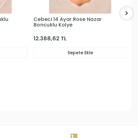
r
Cebeci 14 Ayar Göz Altın Kolye
C
Al
91.649,17 TL
8
Sepete Ekle