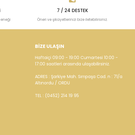
i
7 / 24 DESTEK
çeneği
Öneri ve şikayetlerinizi bize iletebilirsiniz.
BİZE ULAŞIN
Haftaiçi 09:00 - 19:00 Cumartesi 10:00 -
17:00 saatleri arasında ulaşabilirsiniz.
ADRES : Şarkiye Mah. Sırrıpaşa Cad. n : 71/a
Altınordu / ORDU
TEL : (0452) 214 19 95