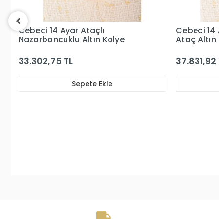
Cebeci 14 Ayar Gözboncuklu
Cebeci 14
Ataç Altın Kolye
Altın Kolye
37.831,92 TL
48.288,99
Sepete Ekle