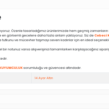
e
ırıyoruz. Özenle tasarladığımız ürünlerimizde hem geçmiş zamanların
e ve en görkemli gecelere daha fazla anlam yüklüyoruz. Siz de
Cebeci 
te tutkunu ve mücevher taşımayı seven kadınlar için en ideal seçenekle
l bir notunuz varsa alışverişinizi tamamlarken karşılaşacağınız sipariş
tedir.
 KUYUMCULUK
sorumluluğu ve güvencesi altındadır.
14 Ayar Altın