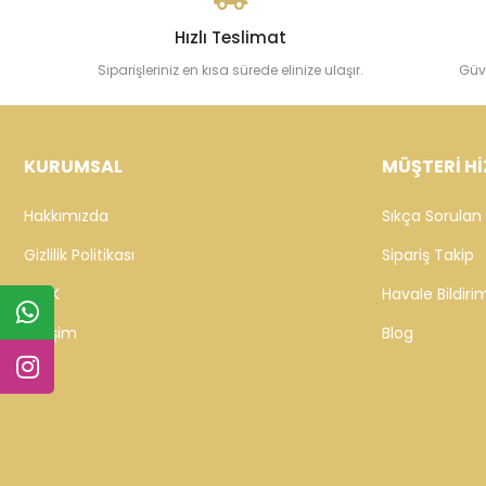
Hızlı Teslimat
Siparişleriniz en kısa sürede elinize ulaşır.
Güv
KURUMSAL
MÜŞTERİ Hİ
Hakkımızda
Sıkça Sorulan 
Gizlilik Politikası
Sipariş Takip
KVKK
Havale Bildirim
İletişim
Blog