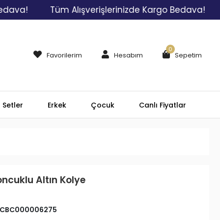
!
Tüm Alışverişlerinizde Kargo Bedava!
Tüm 
0
Favorilerim
Hesabım
Sepetim
Setler
Erkek
Çocuk
Canlı Fiyatlar
ncuklu Altın Kolye
CBC000006275