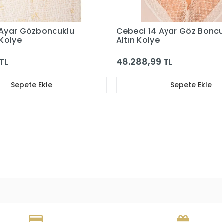
 Ayar Göz Boncuklu
Cebeci 14 Ayar Rose Naza
Boncuklu Kolye
 TL
12.388,62 TL
Sepete Ekle
Sepete Ekle