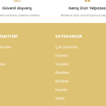
Güvenli Alışveriş
Geniş Ürün Yelpazes
enli ve kolay ödeme sistemi
Binlerce ürün ve kampanya se
ZMETLERİ
KATEGORİLER
Sorular
Çok Satılanlar
Kolyeler
leri
Yüzükler
Bileklikler
Bilezikler
Küpeler
Setler