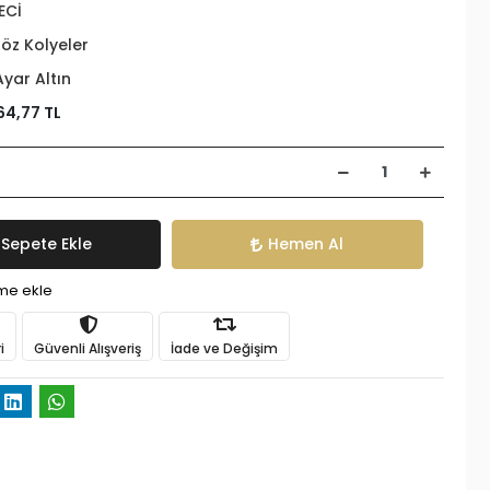
ECİ
öz Kolyeler
Ayar Altın
64,77 TL
Sepete Ekle
Hemen Al
ime ekle
i
Güvenli Alışveriş
İade ve Değişim