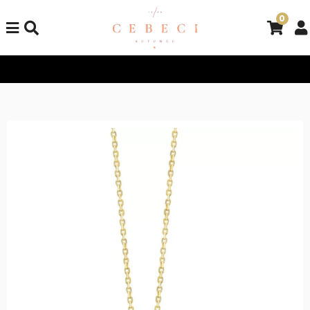
0
Tüm Alışverişlerinizde Kargo Bedava!
Tüm Alışverişlerinizde K