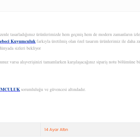
 Özenle tasarladığımız ürünlerimizde hem geçmiş hem de modern zamanların izleri
ebeci Kuyumculuk
farkıyla üretilmiş olan özel tasarım ürünlerimiz ile daha z
dünyada sizleri bekliyor
unuz varsa alışverişinizi tamamlarken karşılaşacağınız sipariş notu bölümüne bil
UMCULUK
sorumluluğu ve güvencesi altındadır.
14 Ayar Altın