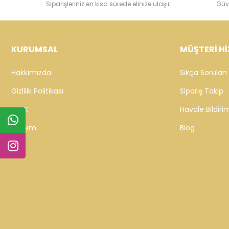
Siparişleriniz en kısa sürede elinize ulaşır.
Güv
KURUMSAL
MÜŞTERİ Hİ
Hakkımızda
Sıkça Sorulan 
Gizlilik Politikası
Sipariş Takip
KVKK
Havale Bildirim
İletişim
Blog