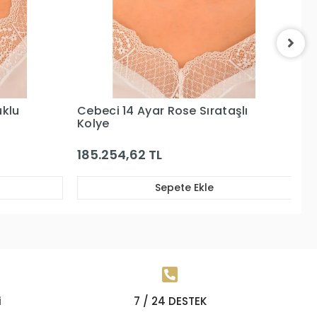
aşlı
Cebeci 14 Ayar Balık Sırtı Altın
Ce
Kolye
K
49.640,41 TL
5
Sepete Ekle
i
7 / 24 DESTEK