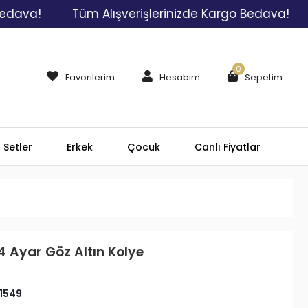
!
Tüm Alışverişlerinizde Kargo Bedava!
Tüm
0
Favorilerim
Hesabım
Sepetim
Setler
Erkek
Çocuk
Canlı Fiyatlar
4 Ayar Göz Altın Kolye
1549