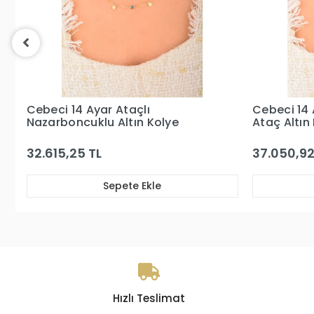
Cebeci 14 Ayar Gözboncuklu
Cebeci 14
Ataç Altın Kolye
Altın Kolye
37.050,92 TL
47.292,11 
Sepete Ekle
Hızlı Teslimat