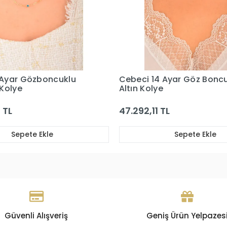
 Ayar Göz Boncuklu
Cebeci 14 Ayar Rose Sırat
Kolye
TL
185.254,62 TL
Sepete Ekle
Sepete Ekle
Güvenli Alışveriş
Geniş Ürün Yelpazes