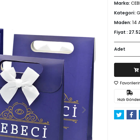
Marka:
CEB
Kategori:
G
Maden:
14 
Fiyat :
27.5
Adet
Favoriler
Hızlı Gönder