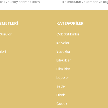
enli ve kolay ödeme sistemi
Binlerce ürün ve kampanya se
ZMETLERİ
KATEGORİLER
Sorular
Çok Satılanlar
Kolyeler
leri
Yüzükler
Bileklikler
Bilezikler
Küpeler
Setler
Erkek
Çocuk