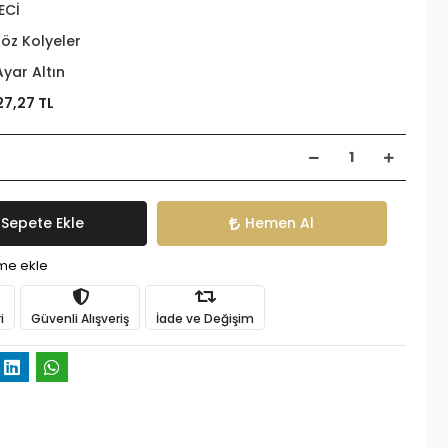
ECİ
öz Kolyeler
Ayar Altın
27,27 TL
Sepete Ekle
Hemen Al
ime ekle
i
Güvenli Alışveriş
İade ve Değişim