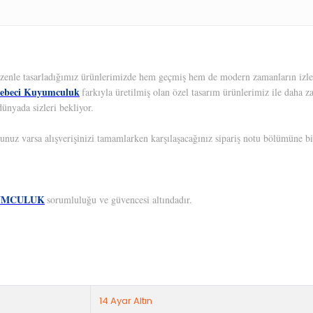
 Özenle tasarladığımız ürünlerimizde hem geçmiş hem de modern zamanların izleri
ebeci Kuyumculuk
farkıyla üretilmiş olan özel tasarım ürünlerimiz ile daha z
ünyada sizleri bekliyor.
unuz varsa alışverişinizi tamamlarken karşılaşacağınız sipariş notu bölümüne bil
UMCULUK
sorumluluğu ve güvencesi altındadır.
14 Ayar Altın