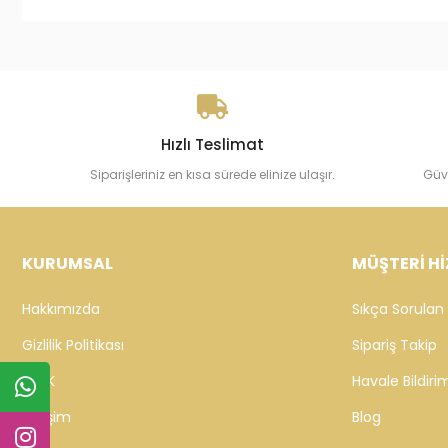
Hızlı Teslimat
Siparişleriniz en kısa sürede elinize ulaşır.
Güv
KURUMSAL
MÜŞTERİ Hİ
Hakkımızda
Sıkça Sorulan 
Gizlilik Politikası
Sipariş Takip
KVKK
Havale Bildirim
İletişim
Blog