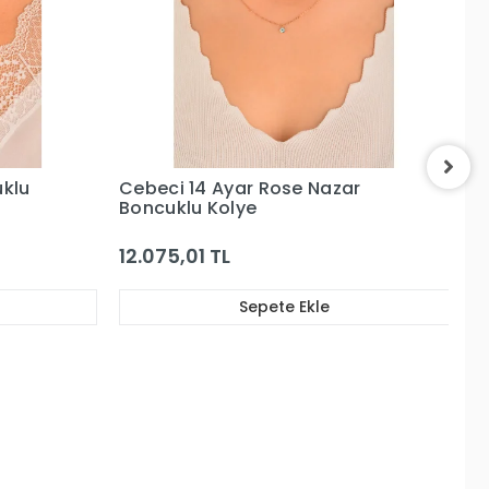
r
Cebeci 14 Ayar Göz Altın Kolye
C
Al
89.329,09 TL
8
Sepete Ekle