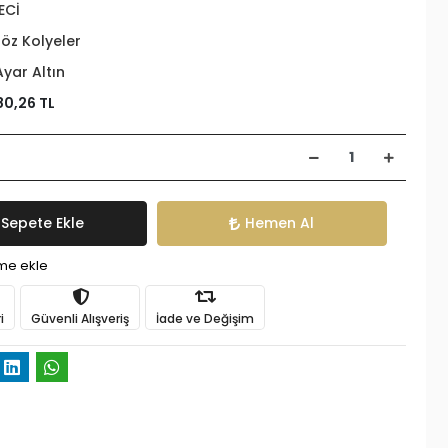
ECİ
öz Kolyeler
Ayar Altın
80,26 TL
Sepete Ekle
Hemen Al
ime ekle
i
Güvenli Alışveriş
İade ve Değişim