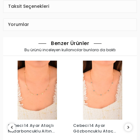
Taksit Seçenekleri
Yorumlar
Benzer Ürünler
Bu ürünü inceleyen kullanıcılar bunlara da baktı
Cebeci 14 Ayar Ataçlı
Cebeci 14 Ayar
Cebe
Nazarboncuklu Altın
Gözboncuklu Ataç
Boncu
Kolye
Altın Kolye