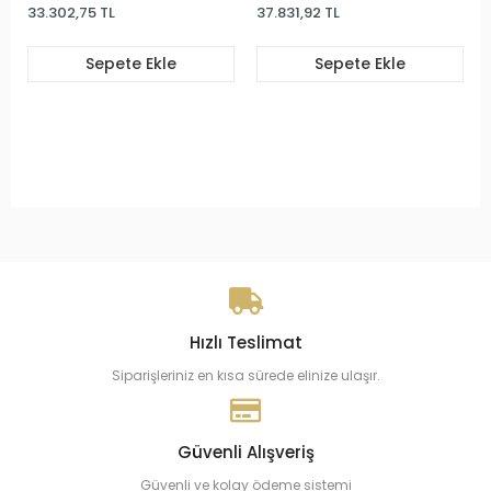
3.302,75 TL
37.831,92 TL
48.28
Sepete Ekle
Sepete Ekle
Hızlı Teslimat
Siparişleriniz en kısa sürede elinize ulaşır.
Güvenli Alışveriş
Güvenli ve kolay ödeme sistemi