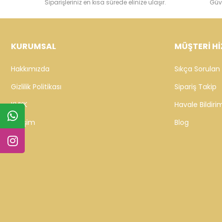
Siparişleriniz en kısa sürede elinize ulaşır.
Güv
KURUMSAL
MÜŞTERİ Hİ
Hakkımızda
Sıkça Sorulan 
Gizlilik Politikası
Sipariş Takip
KVKK
Havale Bildirim
İletişim
Blog