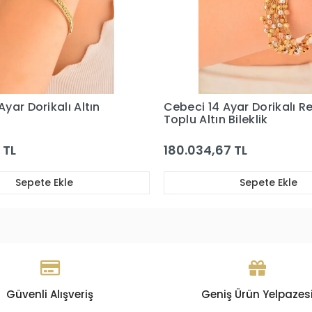
Ayar Dorikalı Renkli
Cebeci 14 Ayar Dorikalı Ha
 Bileklik
Altın Bileklik
7 TL
75.397,43 TL
Sepete Ekle
Sepete Ekle
Güvenli Alışveriş
Geniş Ürün Yelpazes