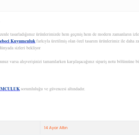
 Özenle tasarladığımız ürünlerimizde hem geçmiş hem de modern zamanların izleri
ebeci Kuyumculuk
farkıyla üretilmiş olan özel tasarım ürünlerimiz ile daha z
dünyada sizleri bekliyor
unuz varsa alışverişinizi tamamlarken karşılaşacağınız sipariş notu bölümüne bil
UMCULUK
sorumluluğu ve güvencesi altındadır.
14 Ayar Altın