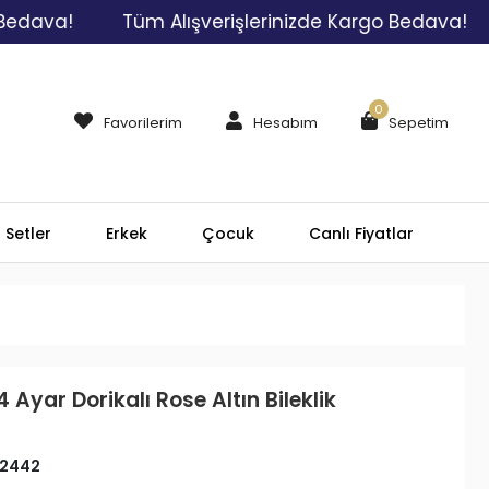
Tüm Alışverişlerinizde Kargo Bedava!
Tüm A
0
Favorilerim
Hesabım
Sepetim
Setler
Erkek
Çocuk
Canlı Fiyatlar
 Ayar Dorikalı Rose Altın Bileklik
2442