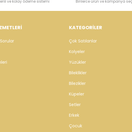
enli ve kolay ödeme sistemi
Binlerce ürün ve kampanya se
ZMETLERİ
KATEGORİLER
Sorular
Çok Satılanlar
Kolyeler
leri
Yüzükler
Bileklikler
Bilezikler
Küpeler
Setler
Erkek
Çocuk