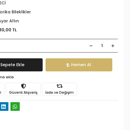
ECİ
orika Bileklikler
Ayar Altın
80,00 TL
Sepete Ekle
Hemen Al
ime ekle
i
Güvenli Alışveriş
İade ve Değişim