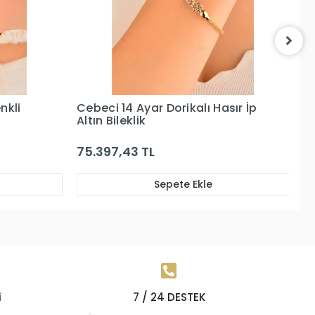
sır İp
Cebeci 14 Ayar Rose Dorikalı
Ce
Altın Bileklik
Bi
26.309,17 TL
11
Sepete Ekle
i
7 / 24 DESTEK