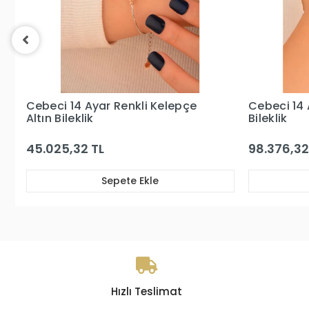
Cebeci 14 Ayar Dorikalı Altın
Cebeci 14 
Bileklik
Toplu Altın
98.376,32 TL
180.034,6
Sepete Ekle
Hızlı Teslimat