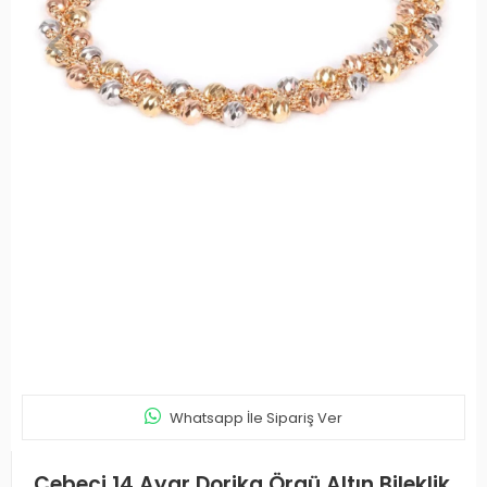
Whatsapp İle Sipariş Ver
Cebeci 14 Ayar Dorika Örgü Altın Bileklik