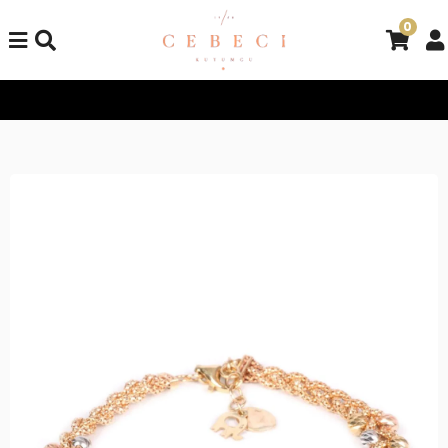
0
Tüm Alışverişlerinizde Kargo Bedava!
Tüm Alışverişlerinizde K