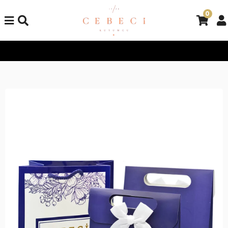
0
Tüm Alışverişlerinizde Kargo Bedava!
Tüm Alışverişlerinizde K