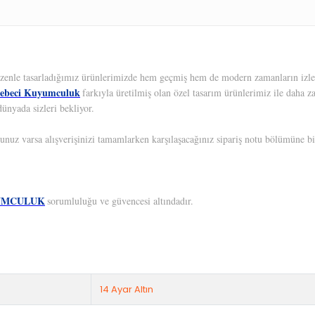
 Özenle tasarladığımız ürünlerimizde hem geçmiş hem de modern zamanların izleri
ebeci Kuyumculuk
farkıyla üretilmiş olan özel tasarım ürünlerimiz ile daha z
ünyada sizleri bekliyor.
unuz varsa alışverişinizi tamamlarken karşılaşacağınız sipariş notu bölümüne bil
UMCULUK
sorumluluğu ve güvencesi altındadır.
14 Ayar Altın