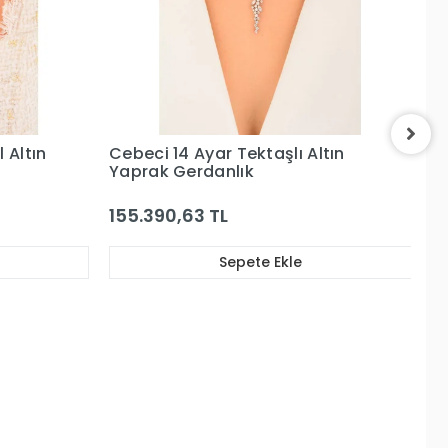
tın
Cebeci 14 Ayar Altın Taşlı
Yapraklı Gerdanlık
143.002,01 TL
Sepete Ekle
Ce
3