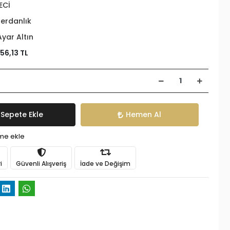
ECİ
erdanlık
Ayar Altın
56,13 TL
Sepete Ekle
Hemen Al
ime ekle
i
Güvenli Alışveriş
İade ve Değişim