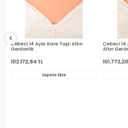
Cebeci 14 Ayar Üçsıralı Suyolu
Cebeci 22 
Altın Gerdanlık
Gerdanlık
101.773,20 TL
357.937,9
Sepete Ekle