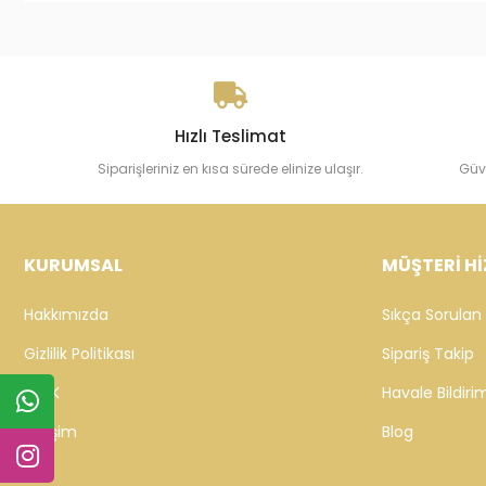
Hızlı Teslimat
Siparişleriniz en kısa sürede elinize ulaşır.
Güv
KURUMSAL
MÜŞTERİ Hİ
Hakkımızda
Sıkça Sorulan 
Gizlilik Politikası
Sipariş Takip
KVKK
Havale Bildirim
İletişim
Blog