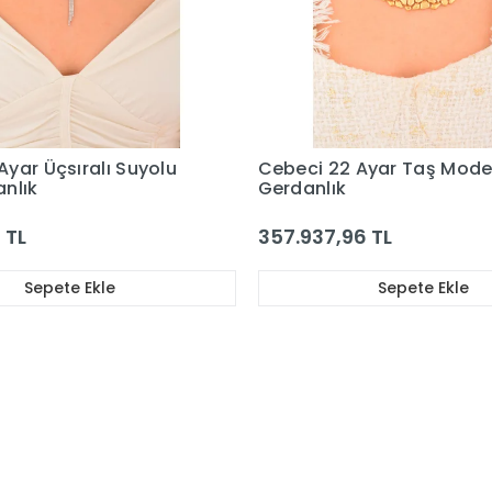
Ayar Taş Model Altın
Cebeci 14 Ayar Tektaşlı Al
Yaprak Gerdanlık
6 TL
155.390,63 TL
Sepete Ekle
Sepete Ekle