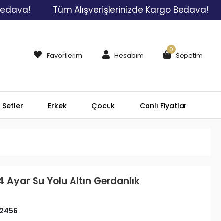
!
Tüm Alışverişlerinizde Kargo Bedava!
Tüm 
0
Favorilerim
Hesabım
Sepetim
Setler
Erkek
Çocuk
Canlı Fiyatlar
4 Ayar Su Yolu Altın Gerdanlık
2456