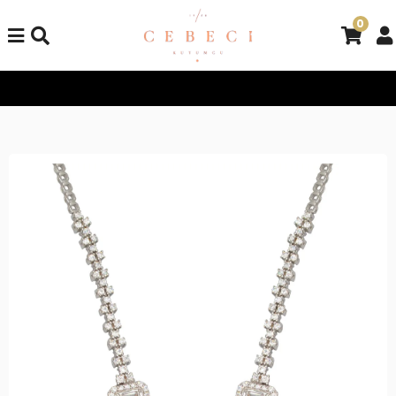
0
Tüm Alışverişlerinizde Kargo Bedava!
Tüm Alışverişlerinizde K