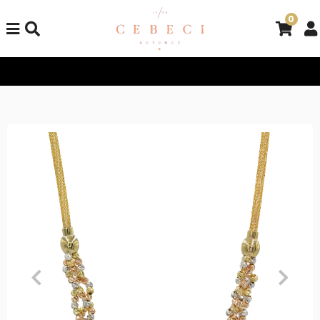
0
Tüm Alışverişlerinizde Kargo Bedava!
Tüm Alışverişlerinizde K