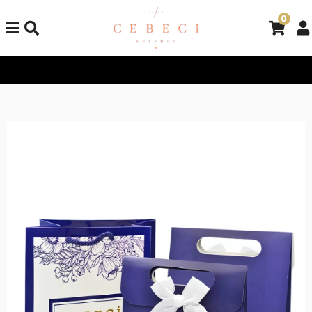
0
Tüm Alışverişlerinizde Kargo Bedava!
Tüm Alışverişlerinizde K