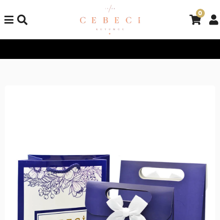
0
Tüm Alışverişlerinizde Kargo Bedava!
Tüm Alışverişlerinizde K