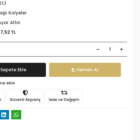
ECİ
aşlı Kolyeler
Ayar Altın
07,52 TL
Sepete Ekle
Hemen Al
ime ekle
i
Güvenli Alışveriş
İade ve Değişim