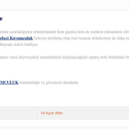
e
 Özenle tasarladığımız ürünlerimizde hem geçmiş hem de modern zamanların izleri
ebeci Kuyumculuk
farkıyla üretilmiş olan özel tasarım ürünlerimiz ile daha z
dünyada sizleri bekliyor
unuz varsa alışverişinizi tamamlarken karşılaşacağınız sipariş notu bölümüne bil
UMCULUK
sorumluluğu ve güvencesi altındadır.
14 Ayar Altın