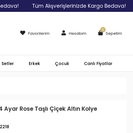
a!
Tüm Alışverişlerinizde Kargo Bedava!
Tüm
0
Favorilerim
Hesabım
Sepetim
Setler
Erkek
Çocuk
Canlı Fiyatlar
4 Ayar Rose Taşlı Çiçek Altın Kolye
2218