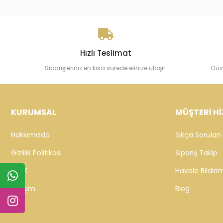
Hızlı Teslimat
Siparişleriniz en kısa sürede elinize ulaşır.
Güv
KURUMSAL
MÜŞTERİ Hİ
Hakkımızda
Sıkça Sorulan 
Gizlilik Politikası
Sipariş Takip
KVKK
Havale Bildirim
İletişim
Blog