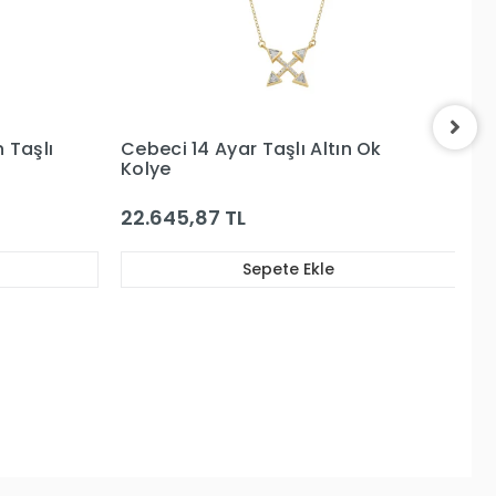
n Ok
Cebeci 14 Ayar Su Yolu Altın
C
Kolye
K
127.949,17 TL
1
Sepete Ekle