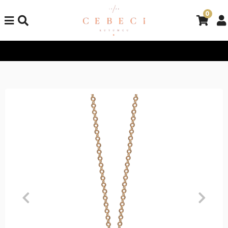
0
Tüm Alışverişlerinizde Kargo Bedava!
Tüm Alışverişlerinizde K